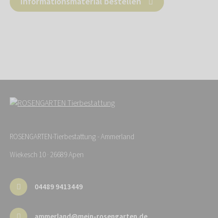
Informationsmaterial bestellen
ROSENGARTEN-Tierbestattung - Ammerland
Wiekesch 10 · 26689 Apen
04489 9413449
ammerland@mein-rosengarten.de