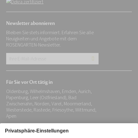
Newsletter abonnieren
Bleiben Sie stets informiert. Erfahren Sie alle
Neuigkeiten und Angebote mit dem
ROSENGARTEN-Newsletter.
Ihre
E-
Mail-
Für Sie vor Ort tätig in
Adresse:
Oldenburg, Wilhelmshaven, Emden, Aurich,
*
Papenburg, Leer (Ostfriesland), Bad
Zwischenahn, Norden, Varel, Moormerland,
Westerstede, Rastede, Friesoythe, Wittmund,
Apen
Impressum
Datenschutz
Stiftung