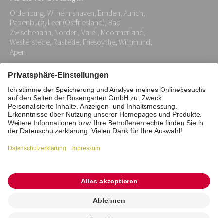
Adresse:
Oldenburg, Wilhelmshaven, Emden, Aurich,
*
Papenburg, Leer (Ostfriesland), Bad
Zwischenahn, Norden, Varel, Moormerland,
Westerstede, Rastede, Friesoythe, Wittmund,
Apen
Impressum
Datenschutz
Stiftung
Interne Meldestelle
Zahlungsmittel
Vertrag widerrufen
Barrierefreiheitserklärung
Cookie/Tracking-Einstellungen
© 2026 ROSENGARTEN-Tierbestattung