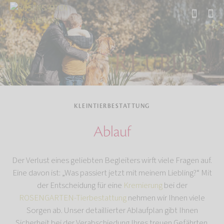
Start
Tierbestattung
Kleintierbestattung
KLEINTIERBESTATTUNG
Ablauf
Der Verlust eines geliebten Begleiters wirft viele Fragen auf.
Eine davon ist: „Was passiert jetzt mit meinem Liebling?“ Mit
der Entscheidung für eine
Kremierung
bei der
ROSENGARTEN-Tierbestattung
nehmen wir Ihnen viele
Sorgen ab. Unser detaillierter Ablaufplan gibt Ihnen
Sicherheit bei der Verabschiedung Ihres treuen Gefährten.