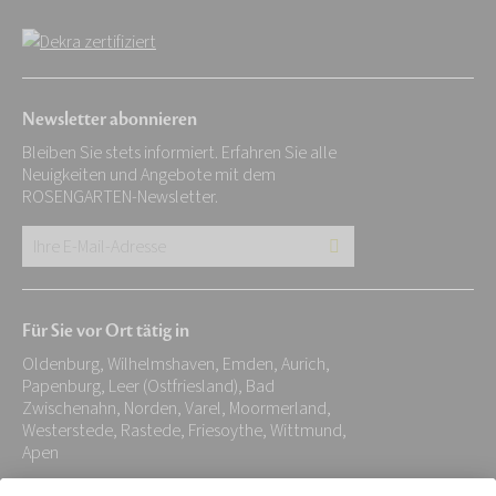
Newsletter abonnieren
Bleiben Sie stets informiert. Erfahren Sie alle
Neuigkeiten und Angebote mit dem
ROSENGARTEN-Newsletter.
Ihre
E-
Mail-
Für Sie vor Ort tätig in
Adresse:
Oldenburg, Wilhelmshaven, Emden, Aurich,
*
Papenburg, Leer (Ostfriesland), Bad
Zwischenahn, Norden, Varel, Moormerland,
Westerstede, Rastede, Friesoythe, Wittmund,
Apen