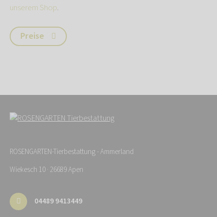
unserem Shop
.
Preise
ROSENGARTEN-Tierbestattung - Ammerland
Wiekesch 10 · 26689 Apen
04489 9413449