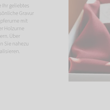
 Ihr geliebtes
rsönliche Gravur
upferurne mit
er Holzurne
gern. Über
n Sie nahezu
lisieren.