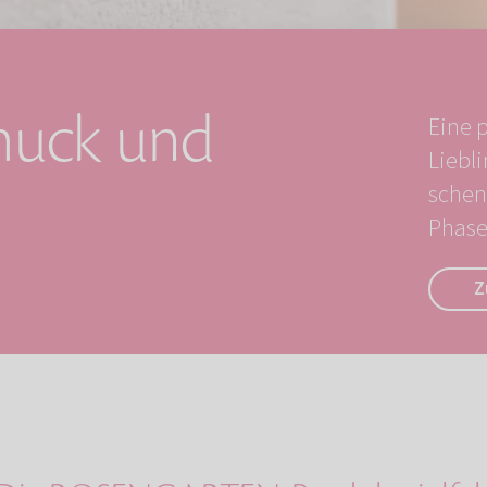
muck und
Eine 
Liebli
schen
Phase 
Z