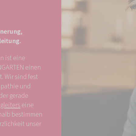
nnerung,
leitung.
 ist eine
ENGARTEN einen
 Wir sind fest
mpathie und
nder gerade
gleiters
eine
eshalb bestimmen
rzlichkeit unser