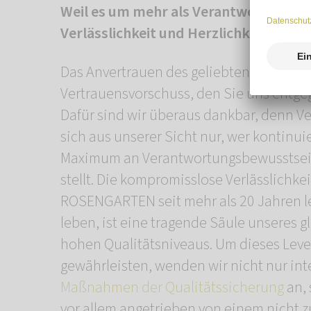
Weil es um mehr als Verantwortung ge
Verlässlichkeit und Herzlichkeit in Ein
Das Anvertrauen des geliebten Tieres is
Vertrauensvorschuss, den Sie uns entge
Dafür sind wir überaus dankbar, denn Ve
sich aus unserer Sicht nur, wer kontinuie
Maximum an Verantwortungsbewusstsei
stellt. Die kompromisslose Verlässlichkei
ROSENGARTEN seit mehr als 20 Jahren l
leben, ist eine tragende Säule unseres 
hohen Qualitätsniveaus. Um dieses Lev
gewährleisten, wenden wir nicht nur int
Maßnahmen der Qualitätssicherung
an,
vor allem angetrieben von einem nicht 