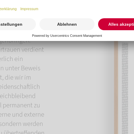
ht, bringen wir
klang.
t ein immenser
genbringen.
rtrauen verdient
rlich ein
n unter Beweis
t, die wir im
eidenschaftlich
gleichbleibend
el permanent zu
erne und externe
 sondern werden
zu übertreffenden