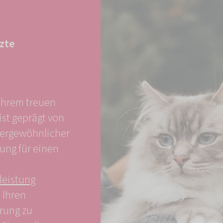
tzte
 Ihrem treuen
ist geprägt von
ßergewöhnlicher
ung für einen
leistung
 Ihren
ärung zu