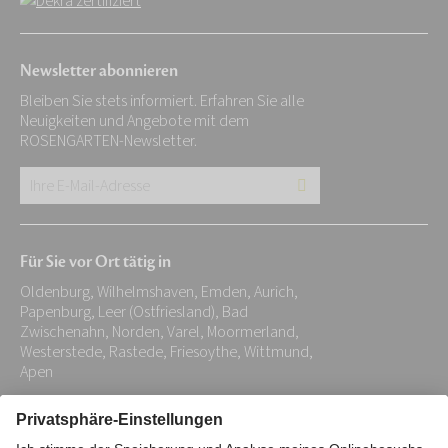
Newsletter abonnieren
Bleiben Sie stets informiert. Erfahren Sie alle
Neuigkeiten und Angebote mit dem
ROSENGARTEN-Newsletter.
Ihre
E-
Mail-
Für Sie vor Ort tätig in
Adresse:
Oldenburg, Wilhelmshaven, Emden, Aurich,
*
Papenburg, Leer (Ostfriesland), Bad
Zwischenahn, Norden, Varel, Moormerland,
Westerstede, Rastede, Friesoythe, Wittmund,
Apen
Impressum
Datenschutz
Stiftung