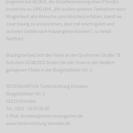
beginnen bei 60,00 €, die Einzelkremierung eines Pferdes
kostet bis zu 1990,00 €. „Wir wollen unseren Tierhaltern nach
Möglichkeit alle Wünsche zum Abschied erfüllen, damit sie
zwar traurig zu uns kommen, aber mit einem guten und
sicheren Gefühl nach Hause gehen können.“, so Arndt
Nietfeld.
Bislang befand sich die Filiale an der Quohrener Straße 78.
Seit dem 03.08.2022 finden Sie das Team in der ländlich
gelegenen Filiale in der Burgstädteler Str. 3.
ROSENGARTEN-Tierbestattung Dresden
Burgstädteler Str. 3
01219 Dresden
Tel.: 0351 - 26 55 91 00
E-Mail: dresden@mein-rosengarten.de
www.tierbestattung-dresden.de