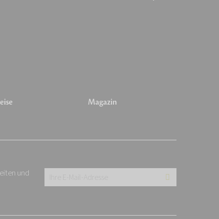
eise
Magazin
keiten und
Ihre
E-
Mail-