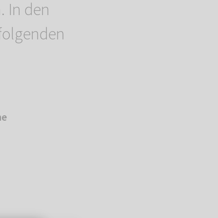
. In den
 folgenden
he