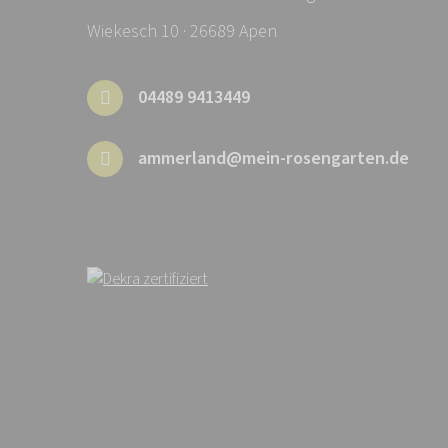
Wiekesch 10 · 26689 Apen
04489 9413449
ammerland@mein-rosengarten.de