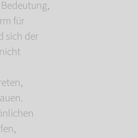
r Bedeutung,
rm für
d sich der
nicht
reten,
auen.
önlichen
fen,