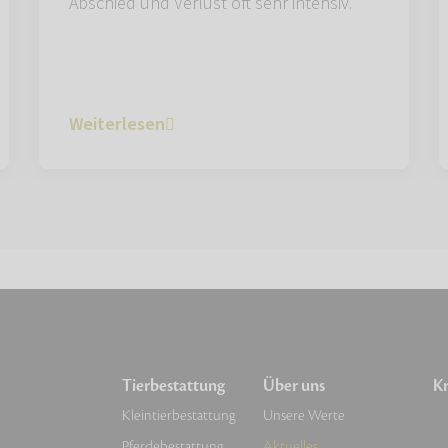
Abschied und Verlust oft sehr intensiv.
Weiterlesen
Tierbestattung
Über uns
Kr
Kleintierbestattung
Unsere Werte
Pferdebestattung
Aktuelles