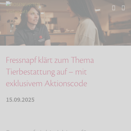
Start
Über uns
Aktuelles
Fressnapf klärt zum Thema Tierbestattung auf …
Fressnapf klärt zum Thema
Tierbestattung auf – mit
exklusivem Aktionscode
15.09.2025