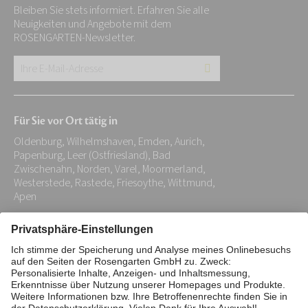
Bleiben Sie stets informiert. Erfahren Sie alle
Neuigkeiten und Angebote mit dem
ROSENGARTEN-Newsletter.
Ihre
E-
Mail-
Für Sie vor Ort tätig in
Adresse:
Oldenburg, Wilhelmshaven, Emden, Aurich,
*
Papenburg, Leer (Ostfriesland), Bad
Zwischenahn, Norden, Varel, Moormerland,
Westerstede, Rastede, Friesoythe, Wittmund,
Apen
Impressum
Datenschutz
Stiftung
Interne Meldestelle
Zahlungsmittel
Vertrag widerrufen
Barrierefreiheitserklärung