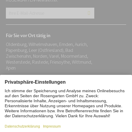
ROSENGARTEN-Newsletter.
Ihre
E-
Mail-
Für Sie vor Ort tätig in
Adresse:
Oldenburg, Wilhelmshaven, Emden, Aurich,
*
Papenburg, Leer (Ostfriesland), Bad
Zwischenahn, Norden, Varel, Moormerland,
Westerstede, Rastede, Friesoythe, Wittmund,
Apen
Impressum
Datenschutz
Stiftung
Interne Meldestelle
Zahlungsmittel
Vertrag widerrufen
Barrierefreiheitserklärung
Cookie/Tracking-Einstellungen