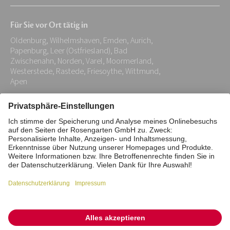
Mail-
Für Sie vor Ort tätig in
Adresse:
Oldenburg, Wilhelmshaven, Emden, Aurich,
*
Papenburg, Leer (Ostfriesland), Bad
Zwischenahn, Norden, Varel, Moormerland,
Westerstede, Rastede, Friesoythe, Wittmund,
Apen
Impressum
Datenschutz
Stiftung
Interne Meldestelle
Zahlungsmittel
Vertrag widerrufen
Barrierefreiheitserklärung
Cookie/Tracking-Einstellungen