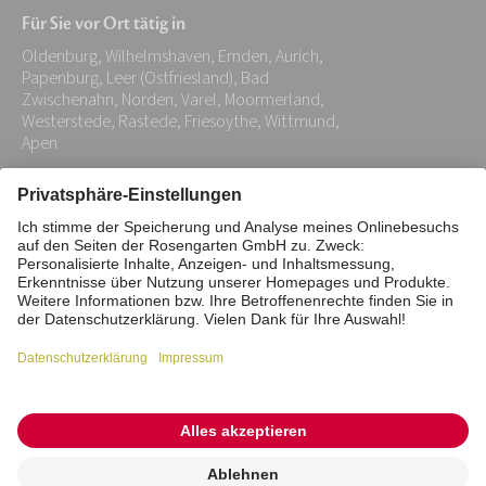
Mail-
Für Sie vor Ort tätig in
Adresse:
Oldenburg, Wilhelmshaven, Emden, Aurich,
*
Papenburg, Leer (Ostfriesland), Bad
Zwischenahn, Norden, Varel, Moormerland,
Westerstede, Rastede, Friesoythe, Wittmund,
Apen
Impressum
Datenschutz
Stiftung
Interne Meldestelle
Zahlungsmittel
Vertrag widerrufen
Barrierefreiheitserklärung
Cookie/Tracking-Einstellungen
© 2026 ROSENGARTEN-Tierbestattung