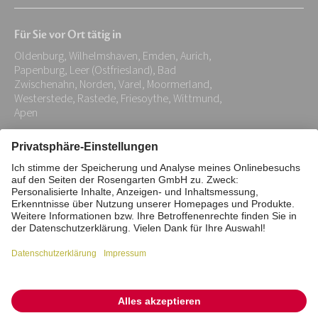
Mail-
Für Sie vor Ort tätig in
Adresse:
Oldenburg, Wilhelmshaven, Emden, Aurich,
*
Papenburg, Leer (Ostfriesland), Bad
Zwischenahn, Norden, Varel, Moormerland,
Westerstede, Rastede, Friesoythe, Wittmund,
Apen
Impressum
Datenschutz
Stiftung
Interne Meldestelle
Zahlungsmittel
Vertrag widerrufen
Barrierefreiheitserklärung
Cookie/Tracking-Einstellungen