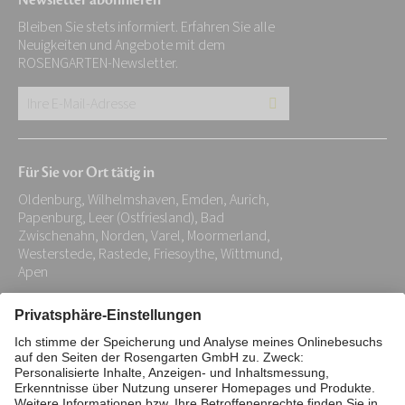
Newsletter abonnieren
Bleiben Sie stets informiert. Erfahren Sie alle
Neuigkeiten und Angebote mit dem
ROSENGARTEN-Newsletter.
Ihre
E-
Mail-
Für Sie vor Ort tätig in
Adresse:
Oldenburg, Wilhelmshaven, Emden, Aurich,
*
Papenburg, Leer (Ostfriesland), Bad
Zwischenahn, Norden, Varel, Moormerland,
Westerstede, Rastede, Friesoythe, Wittmund,
Apen
Impressum
Datenschutz
Stiftung
Interne Meldestelle
Zahlungsmittel
Vertrag widerrufen
Barrierefreiheitserklärung