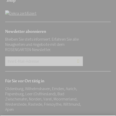
Shop
Newsletter abonnieren
Bleiben Sie stets informiert. Erfahren Sie alle
Neuigkeiten und Angebote mit dem
ROSENGARTEN-Newsletter.
Ihre
E-
Mail-
Für Sie vor Ort tätig in
Adresse:
Oldenburg, Wilhelmshaven, Emden, Aurich,
*
Papenburg, Leer (Ostfriesland), Bad
Zwischenahn, Norden, Varel, Moormerland,
Westerstede, Rastede, Friesoythe, Wittmund,
Apen