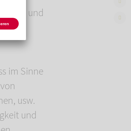
nnerung und
esucht
ss im Sinne
 von
men, usw.
igkeit und
ben,