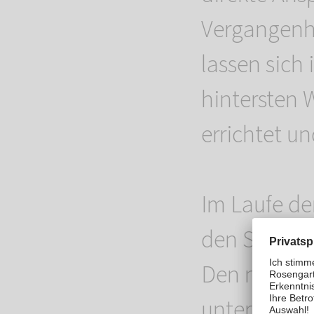
Vergangenh
lassen sich
hintersten 
errichtet u
Im Laufe der
den Streube
Den natürli
unterstütze