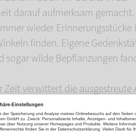
eit darauf aufmerksam gemacht
 immer wieder Erinnerungsstücke 
Winkeln finden. Eigene Gedenkst
nd sogar wilde Bepflanzungen fand
 Zeit verwittert die ausgestreute
eten und vergeht in den Kreislauf
chen Vorgang möchten wir weiter
n und nicht hemmen. Nur durch d