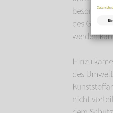
besonderen 
des Gedenke
werden kan
Hinzu kamen
des Umwelt
Kunststoffa
nicht vortei
dem Schutz 