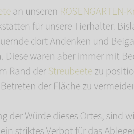
ete
an unseren
ROSENGARTEN-Kr
tätten für unsere Tierhalter. Bis
auernde dort Andenken und Beig
n. Diese waren aber immer mit Be
am Rand der
Streubeete
zu positi
s Betreten der Fläche zu vermeide
g der Würde dieses Ortes, sind wi
in striktes Verbot für das Ableg