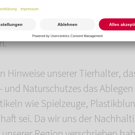
Zauber verbleibt ein Ort der Eri
ns, der jederzeit von Ihnen aufg
n.
 Hinweise unserer Tierhalter, da
- und Naturschutzes das Ablegen
rtikeln wie Spielzeuge, Plastikblu
lhaft sei. Da wir uns der Nachhalt
unserer Region verschrieben ha