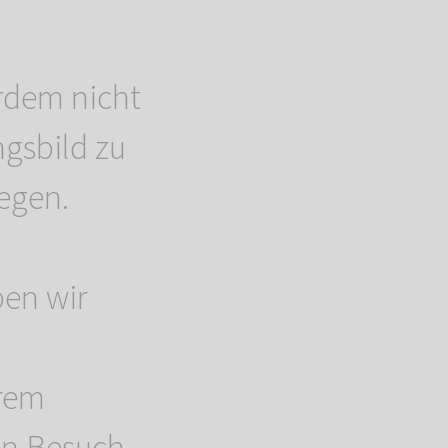
erdem nicht
ngsbild zu
egen.
en wir
erem