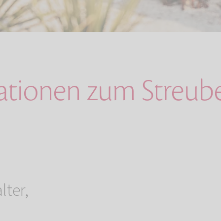
ationen zum Streub
lter,