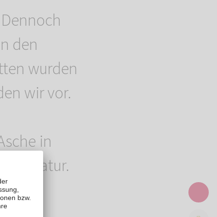
. Dennoch
in den
ätten wurden
en wir vor.
 Asche in
 der Natur.
hin
iesen