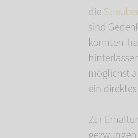
die
Streube
sind Gedenks
konnten Tr
hinterlasse
möglichst 
ein direkte
Zur Erhaltun
gezwungen e