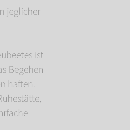
 jeglicher
eubeetes ist
das Begehen
n haften.
Ruhestätte,
hrfache