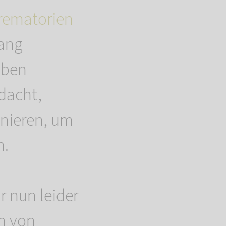
ematorien
lang
aben
dacht,
onieren, um
n.
r nun leider
en von