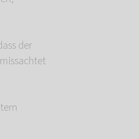
dass der
 missachtet
ltern