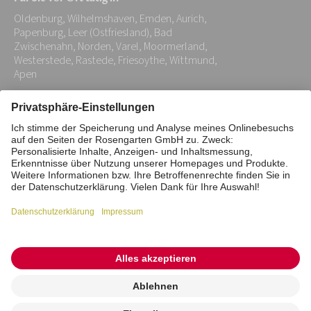
Adresse:
Oldenburg, Wilhelmshaven, Emden, Aurich,
*
Papenburg, Leer (Ostfriesland), Bad
Zwischenahn, Norden, Varel, Moormerland,
Westerstede, Rastede, Friesoythe, Wittmund,
Apen
Impressum
Datenschutz
Stiftung
Interne Meldestelle
Zahlungsmittel
Vertrag widerrufen
Barrierefreiheitserklärung
Cookie/Tracking-Einstellungen
© 2026 ROSENGARTEN-Tierbestattung