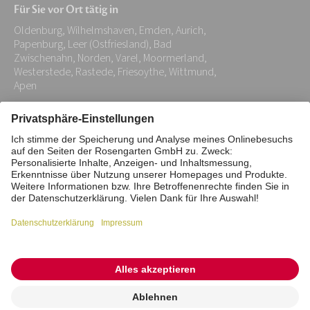
Für Sie vor Ort tätig in
Adresse:
Oldenburg, Wilhelmshaven, Emden, Aurich,
*
Papenburg, Leer (Ostfriesland), Bad
Zwischenahn, Norden, Varel, Moormerland,
Westerstede, Rastede, Friesoythe, Wittmund,
Apen
Impressum
Datenschutz
Stiftung
Interne Meldestelle
Zahlungsmittel
Vertrag widerrufen
Barrierefreiheitserklärung
Cookie/Tracking-Einstellungen
© 2026 ROSENGARTEN-Tierbestattung